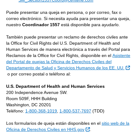
SM_Section1557Coord@centene.com
Puede presentar una queja en persona, o por correo, fax o
correo electrónico. Si necesita ayuda para presentar una queja,
nuestro
Coordinador 1557
está disponible para ayudarlo.
También puede presentar un reclamo de derechos civiles ante
la Office for Civil Rights del U.S. Department of Health and
Human Services de manera electrónica a través del Portal para
Reclamos de la Office for Civil Rights, disponible en el
Asistente
del Portal de quejas la Oficina de Derechos Civiles del
Departamento de Salud y Servicios Humanos de los EE. UU.
Sitio Externo
o por correo postal o teléfono al:
U.S. Department of Health and Human Services
200 Independence Avenue SW.
Room 509F, HHH Building
Washington, DC 20201
Teléfono:
1-800-368-1019
,
1-800-537-7697
(TDD)
Los formularios de queja están disponibles en el
sitio web de la
Sitio Externo
Oficina de Derechos Civiles en HHS.gov
.