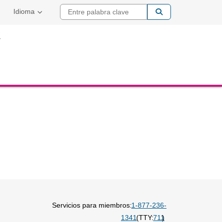
Entre palabra cla
Idioma
Servicios para miembros:
1-877-236-
1341
(TTY:
711
)