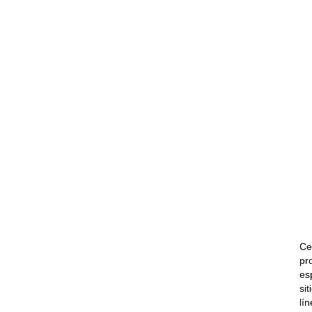
Ce
pr
es
si
lí