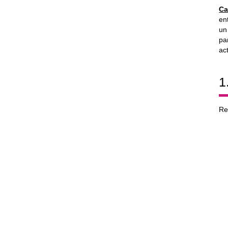
Ca
en
un
pa
ac
1
Re