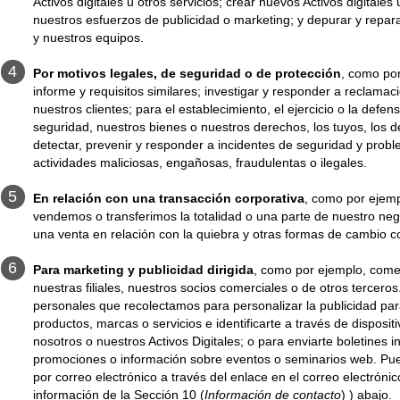
Activos digitales u otros servicios; crear nuevos Activos digitales 
nuestros esfuerzos de publicidad o marketing; y depurar y repar
y nuestros equipos.
Por motivos legales, de seguridad o de protección
, como por
informe y requisitos similares; investigar y responder a reclama
nuestros clientes; para el establecimiento, el ejercicio o la def
seguridad, nuestros bienes o nuestros derechos, los tuyos, los de
detectar, prevenir y responder a incidentes de seguridad y prob
actividades maliciosas, engañosas, fraudulentas o ilegales.
En relación con una transacción corporativa
, como por ejemp
vendemos o transferimos la totalidad o una parte de nuestro nego
una venta en relación con la quiebra y otras formas de cambio c
Para marketing y publicidad dirigida
, como por ejemplo, comer
nuestras filiales, nuestros socios comerciales o de otros tercer
personales que recolectamos para personalizar la publicidad para
productos, marcas o servicios e identificarte a través de dispositi
nosotros o nuestros Activos Digitales; o para enviarte boletines i
promociones o información sobre eventos o seminarios web. Pue
por correo electrónico a través del enlace en el correo electróni
información de la Sección 10 (
Información de contacto
)
) abajo.