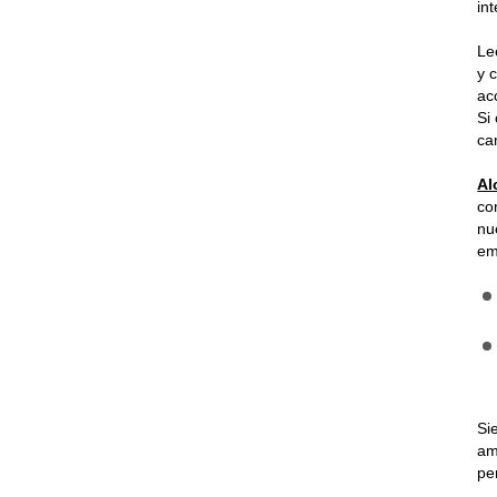
in
Le
y 
ac
Si
ca
Al
co
nu
em
Si
am
pe