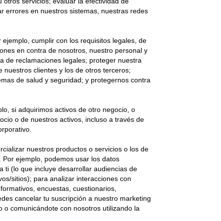
u otros servicios; evaluar la efectividad de
ar errores en nuestros sistemas, nuestras redes
 ejemplo, cumplir con los requisitos legales, de
ciones en contra de nosotros, nuestro personal y
ensa de reclamaciones legales; proteger nuestra
 nuestros clientes y los de otros terceros;
lemas de salud y seguridad; y protegernos contra
lo, si adquirimos activos de otro negocio, o
cio o de nuestros activos, incluso a través de
orporativo.
cializar nuestros productos o servicios o los de
os. Por ejemplo, podemos usar los datos
 ti (lo que incluye desarrollar audiencias de
vos/sitios); para analizar interacciones con
nformativos, encuestas, cuestionarios,
des cancelar tu suscripción a nuestro marketing
co o comunicándote con nosotros utilizando la