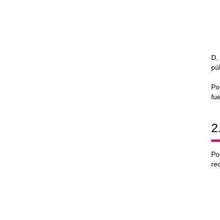
D
pú
Po
fu
2
Po
re