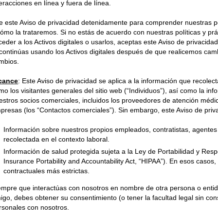
teracciones en línea y fuera de línea.
e este Aviso de privacidad detenidamente para comprender nuestras pol
cómo la trataremos. Si no estás de acuerdo con nuestras políticas y práct
ceder a los Activos digitales o usarlos, aceptas este Aviso de privacid
 continúas usando los Activos digitales después de que realicemos camb
mbios.
cance
:
Este Aviso de privacidad se aplica a la información que recole
mo los visitantes generales del sitio web (“Individuos”), así como la i
estros socios comerciales, incluidos los proveedores de atención médic
presas (los “Contactos comerciales”). Sin embargo, este Aviso de priva
Información sobre nuestros propios empleados, contratistas, agentes
recolectada en el contexto laboral.
Información de salud protegida sujeta a la Ley de Portabilidad y Res
Insurance Portability and Accountability Act, “HIPAA”). En esos casos
contractuales más estrictas.
empre que interactúas con nosotros en nombre de otra persona o entid
igo, debes obtener su consentimiento (o tener la facultad legal sin co
rsonales con nosotros.