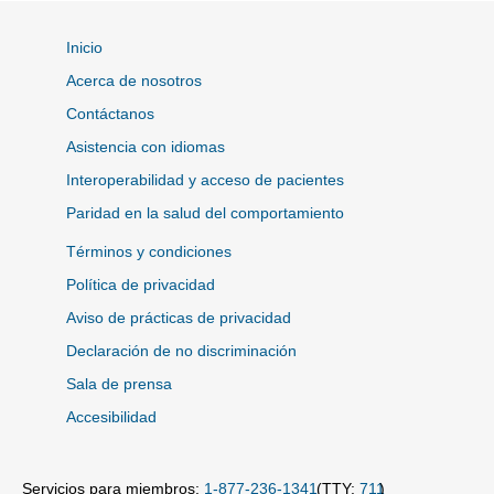
plásticas
Inicio
Pruebas psicológicas y
Sí
Acerca de nosotros
neuropsicológicas
Contáctanos
Pruebas cuantitativas de
Sí
Asistencia con idiomas
detección de drogas
Interoperabilidad y acceso de pacientes
Servicios recibidos a través de un
Paridad en la salud del comportamiento
proveedor fuera de la red
(excepto para la atención de
Términos y condiciones
emergencia, servicio posterior a la
Sí
Política de privacidad
estabilización y algunos servicios
de planificación
Aviso de prácticas de privacidad
familiar)
Declaración de no discriminación
Sala de prensa
Estimulación magnética
Sí
transcraneal (TMS)
Accesibilidad
Trasplantes
Sí
Servicios para miembros:
1-877-236-1341
(TTY:
711
)