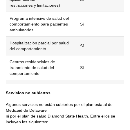
restricciones y limitaciones)
Programa intensivo de salud del
comportamiento para pacientes
Sí
ambulatorios.
Hospitalización parcial por salud
Sí
del comportamiento
Centros residenciales de
tratamiento de salud del
Sí
comportamiento
Atención en un centro de
Sí
enfermería especializada
Servicios no cubiertos
Algunos servicios no están cubiertos por el plan estatal de
Ciertas cirugías ortopédicas,
Medicaid de Delaware
como la implantación de prótesis
Sí
ni por el plan de salud Diamond State Health. Entre ellos se
articulares
incluyen los siguientes:
y la cirugía de columna