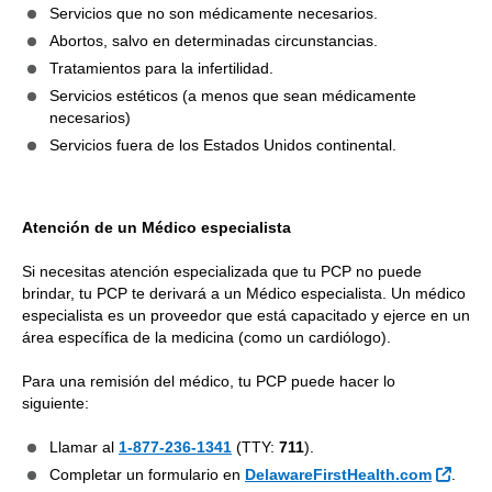
Servicios que no son médicamente necesarios.
Admisiones por consumo de
Sí
Abortos, salvo en determinadas circunstancias.
sustancias
Tratamientos para la infertilidad.
Tomografías computarizadas
Servicios estéticos (a menos que sean médicamente
(CT), resonancias magnéticas
necesarios)
(MRI), angiografías por
Servicios fuera de los Estados Unidos continental.
resonancia magnética (MRA),
Sí
cardiología nuclear, radiología
nuclear y tomografías por emisión
de positrones (PET)
Atención de un Médico especialista
Si necesitas atención especializada que tu PCP no puede
Equipo médico duradero (DME),
Sí
brindar, tu PCP te derivará a un Médico especialista. Un médico
aparatos ortopédicos y prótesis
especialista es un proveedor que está capacitado y ejerce en un
área específica de la medicina (como un cardiólogo).
Terapia electroconvulsiva (ECT)
Sí
Para una remisión del médico, tu PCP puede hacer lo
Estudios del sueño en centros
Sí
siguiente:
Exámenes de diagnóstico
Llamar al
1-877-236-1341
(TTY:
711
).
Sí
genético y molecular
Sitio 
Completar un formulario en
DelawareFirstHealth.com
.