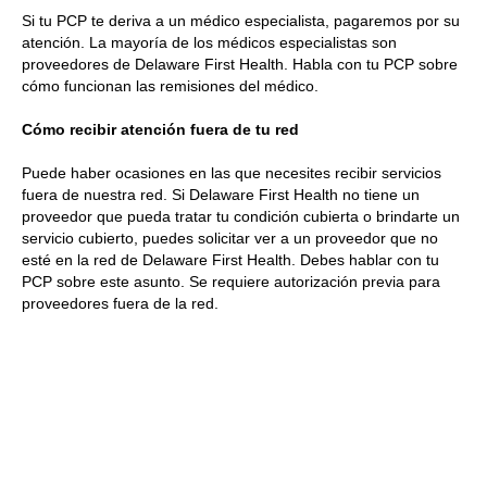
Si tu PCP te deriva a un médico especialista, pagaremos por su
Servicios de habilitación
Sí
atención. La mayoría de los médicos especialistas son
proveedores de Delaware First Health. Habla con tu PCP sobre
Atención médica en el hogar
Sí
cómo funcionan las remisiones del médico.
Audífonos implantables
Sí
Cómo recibir atención fuera de tu red
Cuidados hospitalarios de
Puede haber ocasiones en las que necesites recibir servicios
Sí
pacientes hospitalizados
fuera de nuestra red. Si Delaware First Health no tiene un
proveedor que pueda tratar tu condición cubierta o brindarte un
servicio cubierto, puedes solicitar ver a un proveedor que no
Admisiones psiquiátricas para
Sí
esté en la red de Delaware First Health. Debes hablar con tu
pacientes hospitalizados.
PCP sobre este asunto. Se requiere autorización previa para
proveedores fuera de la red.
Procedimientos para el manejo
Sí
del dolor
Fisioterapia, terapia ocupacional o
terapia
Sí
del habla
Posibles cirugías estéticas o
Sí