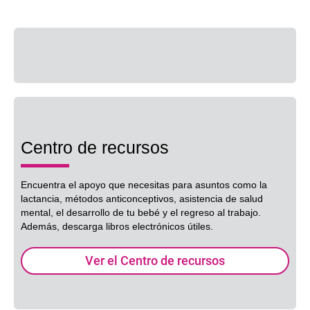
Benefits content with slides.
Benefits section contains member benefits information.
Centro de recursos
Encuentra el apoyo que necesitas para asuntos como la
lactancia, métodos anticonceptivos, asistencia de salud
mental, el desarrollo de tu bebé y el regreso al trabajo.
Además, descarga libros electrónicos útiles.
Ver el Centro de recursos