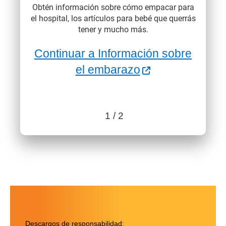
Obtén información sobre cómo empacar para
el hospital, los artículos para bebé que querrás
tener y mucho más.
Continuar a Información sobre
Sitio Externo
el embarazo
1
/ 2
Benefits content with slides.
Benefits section contains member benefits information.
Descargos de responsabilidad: