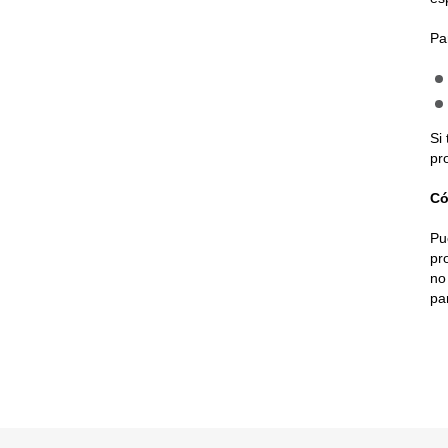
Pa
Si
pr
Có
Pu
pr
no
pa