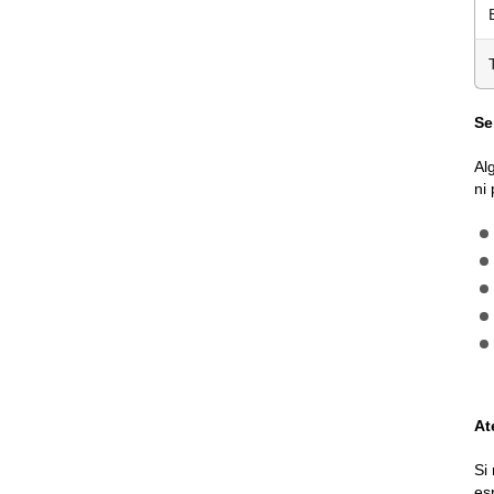
Se
Al
ni
At
Si
es