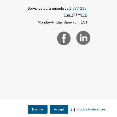
Servicios para miembros:
1-877-236-
1341
(TTY:
711
)
Monday-Friday 8am-7pm EST
Decline
Accept
Cookie Preferences