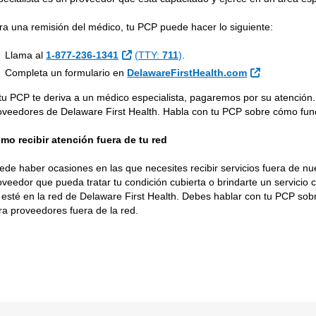
ra una remisión del médico, tu PCP puede hacer lo siguiente:
Sitio Externo
Llama al
1-877-236-1341
(TTY:
711
)
.
Sitio Externo
Completa un formulario en
DelawareFirstHealth.com
 tu PCP te deriva a un médico especialista, pagaremos por su atención
oveedores de Delaware First Health. Habla con tu PCP sobre cómo fun
mo recibir atención fuera de tu red
ede haber ocasiones en las que necesites recibir servicios fuera de nue
oveedor que pueda tratar tu condición cubierta o brindarte un servicio 
 esté en la red de Delaware First Health. Debes hablar con tu PCP sobr
ra proveedores fuera de la red.