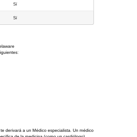
Sí
Sí
Delaware
siguientes:
 te derivará a un Médico especialista. Un médico
pecífica de la medicina (como un cardiólogo).