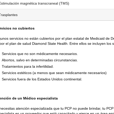
Estimulación magnética transcraneal (TMS)
Trasplantes
rvicios no cubiertos
gunos servicios no están cubiertos por el plan estatal de Medicaid de 
 por el plan de salud Diamond State Health. Entre ellos se incluyen los 
Servicios que no son médicamente necesarios.
Abortos, salvo en determinadas circunstancias.
Tratamientos para la infertilidad.
Servicios estéticos (a menos que sean médicamente necesarios)
Servicios fuera de los Estados Unidos continental.
ención de un Médico especialista
 necesitas atención especializada que tu PCP no puede brindar, tu PCP
pecialista es un proveedor que está capacitado y ejerce en un área es