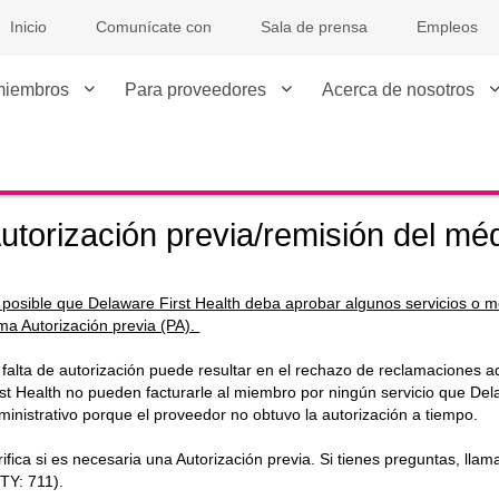
Inicio
Comunícate con
Sala de prensa
Empleos
miembros
Para proveedores
Acerca de nosotros
utorización previa/remisión del mé
 posible que Delaware First Health deba aprobar algunos servicios o 
ama Autorización previa (PA).
 falta de autorización puede resultar en el rechazo de reclamaciones 
rst Health no pueden facturarle al miembro por ningún servicio que Del
ministrativo porque el proveedor no obtuvo la autorización a tiempo.
rifica si es necesaria una Autorización previa. Si tienes preguntas, lla
io Externo
TY: 711).