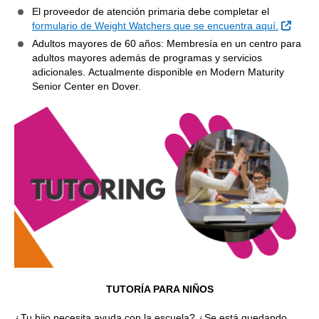
El proveedor de atención primaria debe completar el
Sitio 
formulario de Weight Watchers que se encuentra aquí.
Adultos mayores de 60 años: Membresía en un centro para
adultos mayores además de programas y servicios
adicionales. Actualmente disponible en Modern Maturity
Senior Center en Dover.
TUTORÍA PARA NIÑOS
¿Tu hijo necesita ayuda con la escuela? ¿Se está quedando