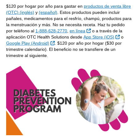
$120 por hogar por año para gastar en
productos de venta libre
(OTC) (inglés)
y
(español)
. Estos productos pueden incluir
pañales, medicamentos para el resfrío, champú, productos para
la menstruación y más. No se necesita receta. Haz tu pedido
Sitio Externo
por teléfono al
1-888-628-2770
,
en línea
o a través de la
Sitio Ext
aplicación OTC Health Solutions desde
App Store (iOS)
o
Sitio Externo
Google Play (Android)
. $120 por año por hogar ($30 por
trimestre calendario). El beneficio no se transfiere de un
trimestre al siguiente.