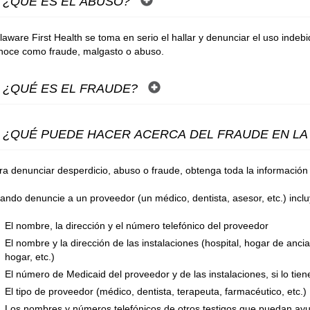
¿QUÉ ES EL ABUSO?
laware First Health se toma en serio el hallar y denunciar el uso inde
noce como fraude, malgasto o abuso.
¿QUÉ ES EL FRAUDE?
¿QUÉ PUEDE HACER ACERCA DEL FRAUDE EN LA
ra denunciar desperdicio, abuso o fraude, obtenga toda la información 
ando denuncie a un proveedor (un médico, dentista, asesor, etc.) inclu
El nombre, la dirección y el número telefónico del proveedor
El nombre y la dirección de las instalaciones (hospital, hogar de anc
hogar, etc.)
El número de Medicaid del proveedor y de las instalaciones, si lo tie
El tipo de proveedor (médico, dentista, terapeuta, farmacéutico, etc.)
Los nombres y números telefónicos de otros testigos que puedan ayu