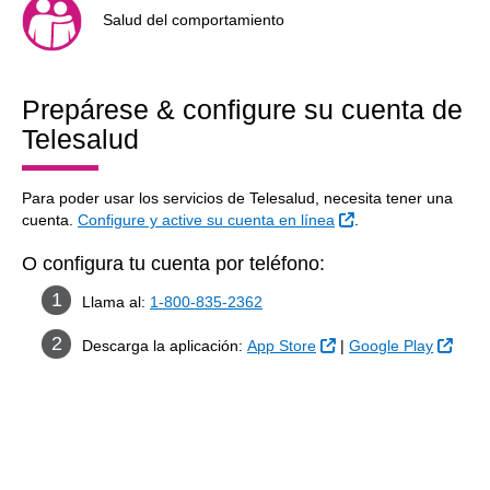
Salud del comportamiento
Prepárese & configure su cuenta de
Telesalud
Para poder usar los servicios de Telesalud, necesita tener una
Sitio Externo
cuenta.
Configure y active su cuenta en línea
.
O configura tu cuenta por teléfono:
Llama al:
1-800-835-2362
Sitio Externo
Sitio
Descarga la aplicación:
App Store
|
Google Play